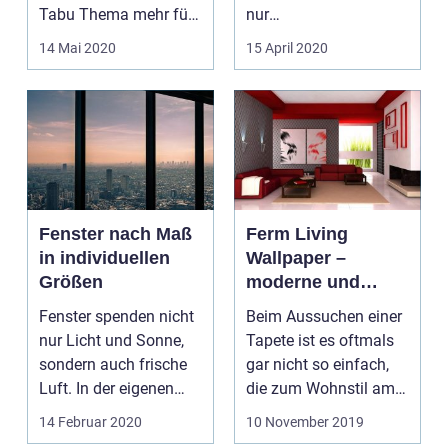
Tabu Thema mehr für
nur
Single, aber auch für
Beleuchtungsmittel.
14 Mai 2020
15 April 2020
Paare. Fr...
Natürlich dienen sie
vorran...
Fenster nach Maß
Ferm Living
in individuellen
Wallpaper –
Größen
moderne und
bunte Auswahl
Fenster spenden nicht
Beim Aussuchen einer
nur Licht und Sonne,
Tapete ist es oftmals
sondern auch frische
gar nicht so einfach,
Luft. In der eigenen
die zum Wohnstil am
Wohnung oder de...
besten passende...
14 Februar 2020
10 November 2019