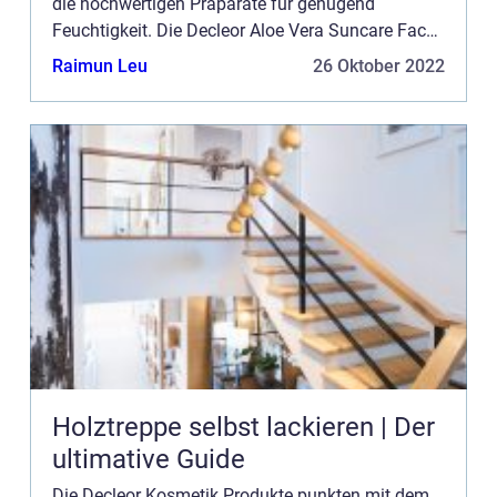
die hochwertigen Präparate für genügend
Feuchtigkeit. Die Decleor Aloe Vera Suncare Face
Cream ist eine Gesichtscreme, die gleichzeitig vor
Raimun Leu
26 Oktober 2022
der Sonne schützt. ...
Holztreppe selbst lackieren | Der
ultimative Guide
Die Decleor Kosmetik Produkte punkten mit dem